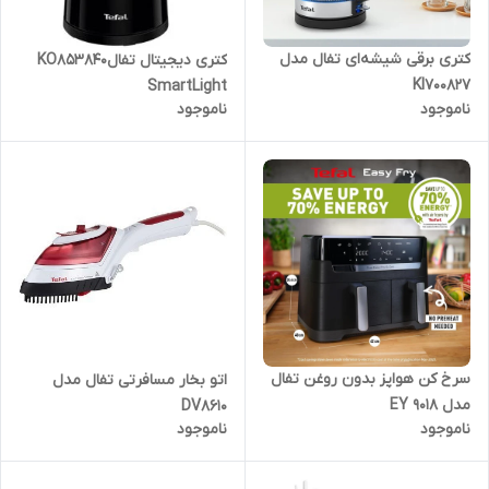
کتری برقی شیشه‌ای تفال مدل
کتری دیجیتال تفالKO853840
Kl700827
SmartLight
ناموجود
ناموجود
سرخ کن هواپز بدون روغن تفال
اتو بخار مسافرتی تفال مدل
مدل EY 9018
DV8610
ناموجود
ناموجود