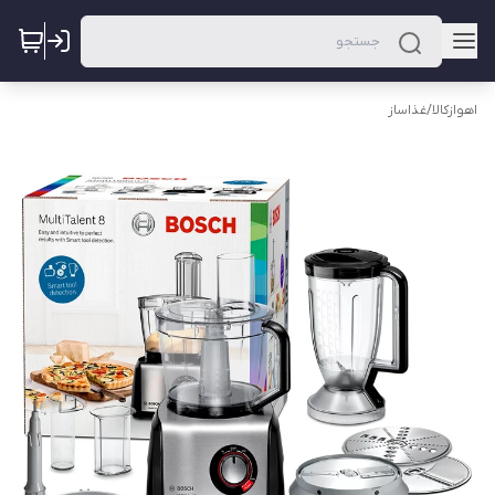
اهوازکالا
/
غذاساز