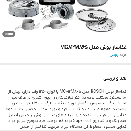
غذاساز بوش مدل MC812M865
برند:
بوش
نقد و بررسی
غذاساز بوش BOSCH مدل MC812M865 با توان 1250 وات دارای بیش از
50 عملکرد مختلف بوده که اکثر نیازهایتان را حین آشپزی بر طرف می
نماید. ظرف مخصوص غذاساز این دستگاه با ظرفیت 3.9 لیتر از جنس
پلاستیک مقاوم میباشد که قابلیت خرد و پوره نمودن حجم زیادی از مواد
غذایی را در هر بار استفاده دارد. تیغه های غذاساز بوش از جنس استیل
ضد زنگ و با فناوری Super cut بوده که موجب خرد نمودن سریع مواد
غذایی میشود. مخلوط کن دستگاه نیز با ظرفیت 1.5 لیتر از جنس