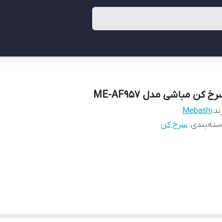
خ کن مباشی مدل ME-AF957
ند:
Mebashi
ته‌بندی
:
سرخ کن