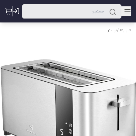
اهوازکالا
/
توستر