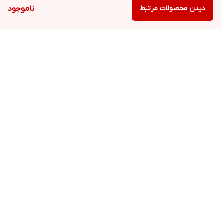
دیدن محصولات مرتبط
ناموجود
برگشت به بالا
ارسال ویژه. (۱تا۵روزکاری به
نمایندگی رسمی
سراسر کشور)