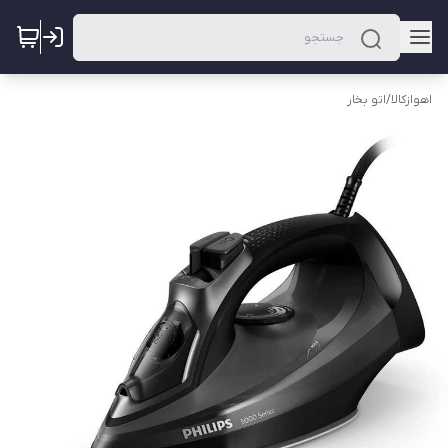
اهوازکالا
/
اتو بخار