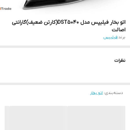
اتو بخار فیلیپس مدل DST5040(کارتن ضعیف)گارانتی
اصالت
برند:
فیلیپس
نظرات
دسته‌بندی
:
اتو بخار