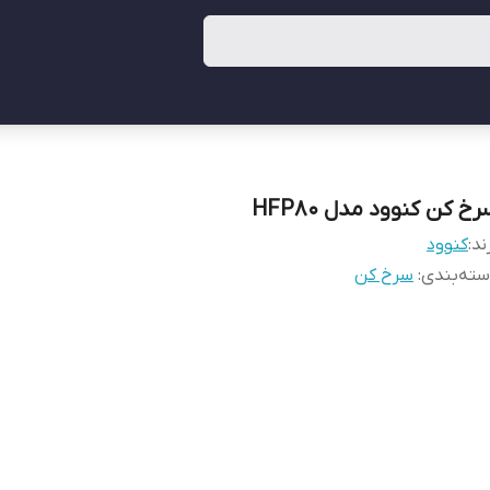
خ کن کنوود مدل HFP80
ند:
کنوود
ته‌بندی
:
سرخ کن