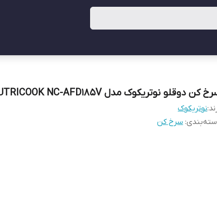
خ کن دوقلو نوتریکوک مدل NUTRICOOK NC-AFD185V
ند:
نوتریکوک
ته‌بندی
:
سرخ کن