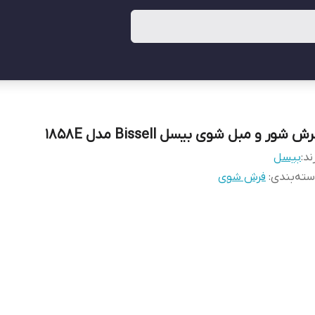
ش شور و مبل شوی بیسل Bissell مدل 1858E
ند:
بیسل
ته‌بندی
:
فرش شوی