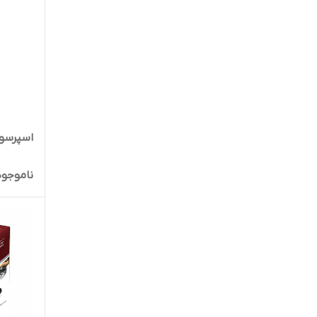
اسپرسو س
ناموجود