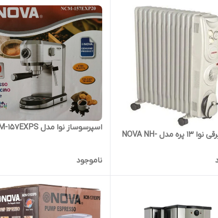
اسپرسوساز نوا مدل NCM-157EXPS
شوفاژ برقی نوا 13 پره مدل NOVA NH-
ناموجود