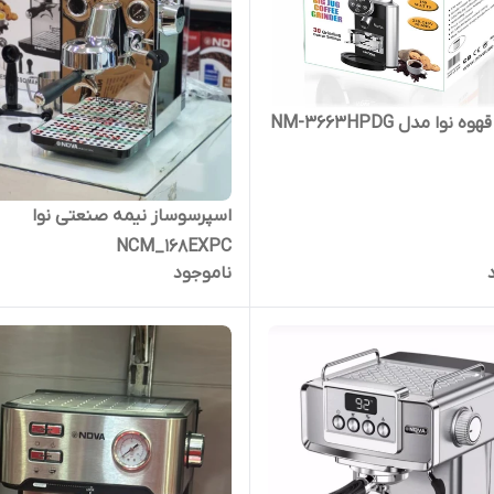
نوا مدل NM-3663HPDG
اسپرسوساز نیمه صنعتی نوا
NCM_168EXPC
ناموجود