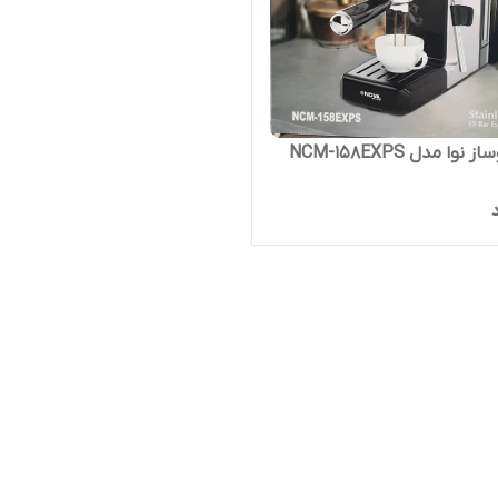
وا مدل NCM-158EXPS