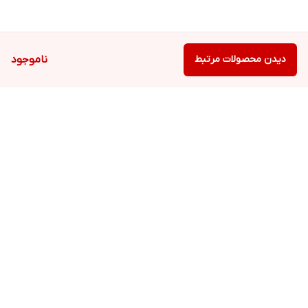
دیدن محصولات مرتبط
ناموجود
برگشت به بالا
ارسال ویژه. (۱تا۵روزکاری به
نمایندگی رسمی
سراسر کشور)