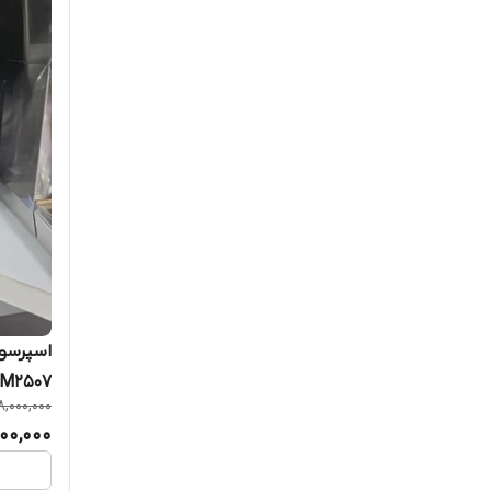
M2507
8,000,000
00,000