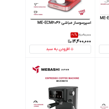
اسپرسوساز مباشی ME-ECM2046
20
%
18,090,000
14,400,000
افزودن به سبد