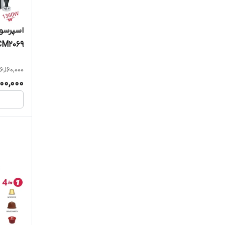
CM2069
6,160,000
00,000