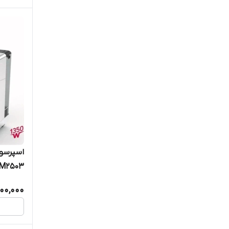
ECM2503 ظرفیت ۸
300,000