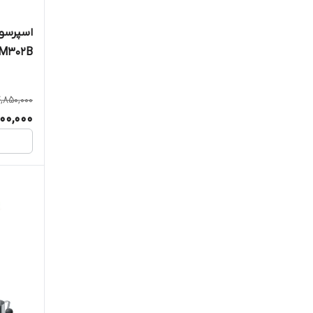
نوا
M302B
4,850,000
100,000