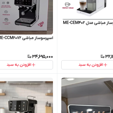
 مباشی مدل ME-CEM402
اسپرسوساز مباشی ME-CCM2072
34,695,000
32,
افزودن به سبد
افزودن به سبد