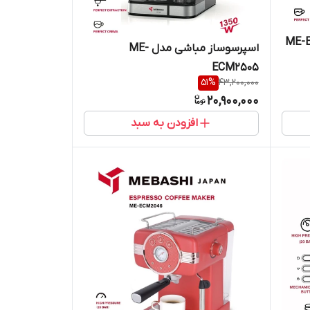
اسپرسوساز مباشی مدل ME-
ECM2505
51
%
43,200,000
20,900,000
افزودن به سبد