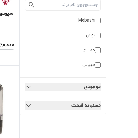
اسپرسوساز
Mebashi
بوش
990,000
جمیلای
جیپاس
دلونگی
موجودی
زیگما
محدوده قیمت
فیلیپس
لواک